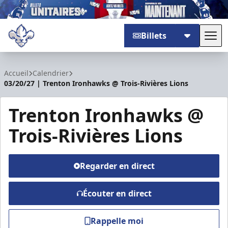
Billets
Basc
Trois-Rivières Lions
Accueil
Calendrier
03/20/27 | Trenton Ironhawks @ Trois-Rivières Lions
Trenton Ironhawks @
Trois-Rivières Lions
Regarder en direct
Écouter en direct
Rappelle moi