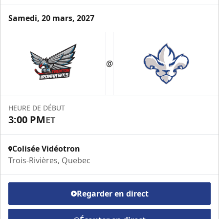
Samedi, 20 mars, 2027
Loge VIP
@
Espace Prestige Info
Appel (819) 519-1634 poste 200
HEURE DE DÉBUT
Contactez-nous
3:00 PM
ET
Colisée Vidéotron
Trois-Rivières, Quebec
Regarder en direct