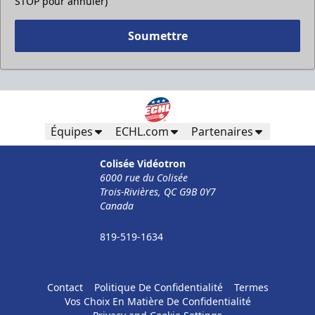
STOP pour annuler)
Soumettre
Pour Moins De 50 Employés
32$ Par Personne
Formules d'entreprises Info
Équipes
ECHL.com
Partenaires
Appel (819) 519-1634
Colisée Vidéotron
6000 rue du Colisée
Contacter la vente de billets
Trois-Rivières, QC G9B 0Y7
Canada
819-519-1634
Contact
Politique De Confidentialité
Termes
Vos Choix En Matière De Confidentialité