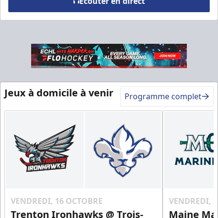
Écouter en direct
Table VIP
Espace Prestige Info
Jeux à domicile à venir
Appel (819) 519-1634
Programme complet
Contactez-nous
VENDREDI, 16 OCTOBRE
VENDREDI, 
Trenton Ironhawks @ Trois-
Maine Mar