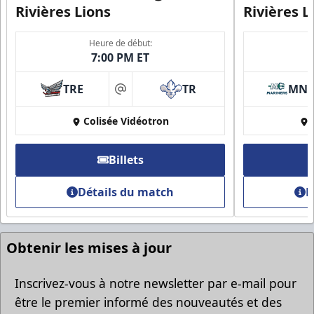
Rivières Lions
Rivières L
Heure de début:
7:00 PM ET
Groupes Rabais
TRE
TR
MN
Plus d'amis, plus d'économies
at
Colisée Vidéotron
Appel (819) 519-1634
Contacter la vente de billets
Billets
Détails du match
D
Obtenir les mises à jour
Inscrivez-vous à notre newsletter par e-mail pour
être le premier informé des nouveautés et des