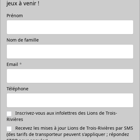
jeux à venir !
Prénom
Prenez une photo sur la glace
accompagné de vos amis
Nom de famille
Prends une photo sur la glace avec tes amis
Appel (819) 519-1634
Email
*
Contacter la vente de billets
Téléphone
Inscrivez-vous aux infolettres des Lions de Trois-
Rivières
Recevez les mises à jour Lions de Trois-Rivières par SMS
(des tarifs de transporteur peuvent s'appliquer ; répondez